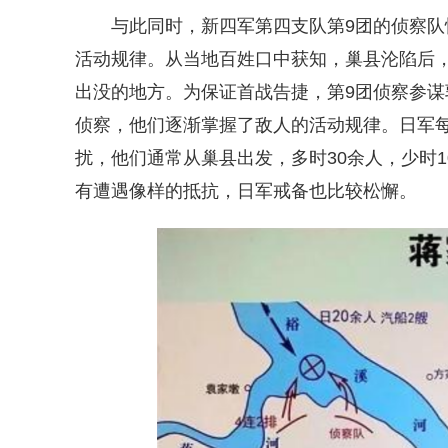
与此同时，新四军第四支队第9团的侦察队悄
活动规律。从当地百姓口中获知，巢县沦陷后，
出没的地方。为保证首战告捷，第9团侦察参谋
侦察，他们逐渐掌握了敌人的活动规律。日军每
扰，他们通常从巢县出发，多时30余人，少时
有遭遇像样的抵抗，日军戒备也比较松懈。