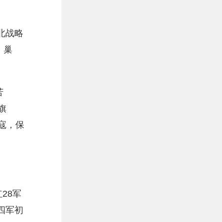
北战略
、巢
苦
旗
寇，保
28军
四军初