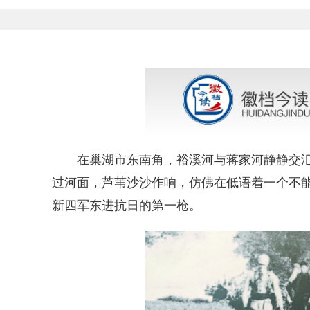
在巢湖市东南角，裕溪河与蒋家河静静交汇
过河面，芦苇沙沙作响，仿佛在低语着一个不能
新四军东进抗日的第一枪。