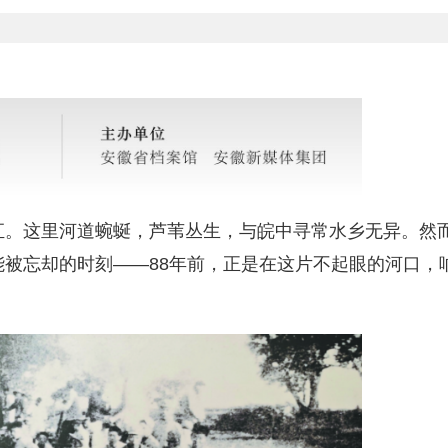
。这里河道蜿蜒，芦苇丛生，与皖中寻常水乡无异。然
被忘却的时刻——88年前，正是在这片不起眼的河口，