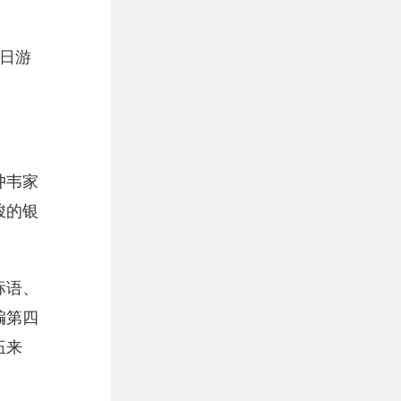
日游
冲韦家
峻的银
标语、
编第四
伍来