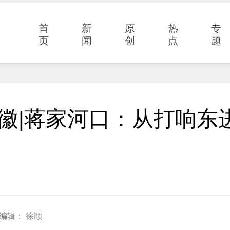
首
新
原
热
专
页
闻
创
点
题
安徽|蒋家河口：从打响东
编辑： 徐顺