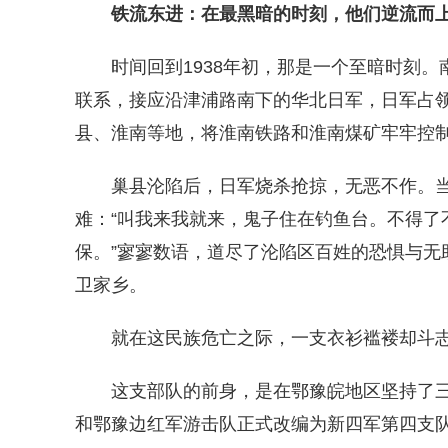
铁流东进：在最黑暗的时刻，他们逆流而
时间回到1938年初，那是一个至暗时刻。
联系，接应沿津浦路南下的华北日军，日军占
县、淮南等地，将淮南铁路和淮南煤矿牢牢控
巢县沦陷后，日军烧杀抢掠，无恶不作。当
难：“叫我来我就来，鬼子住在钓鱼台。不得了
保。”寥寥数语，道尽了沦陷区百姓的恐惧与无
卫家乡。
就在这民族危亡之际，一支衣衫褴褛却斗志
这支部队的前身，是在鄂豫皖地区坚持了三年游
和鄂豫边红军游击队正式改编为新四军第四支队