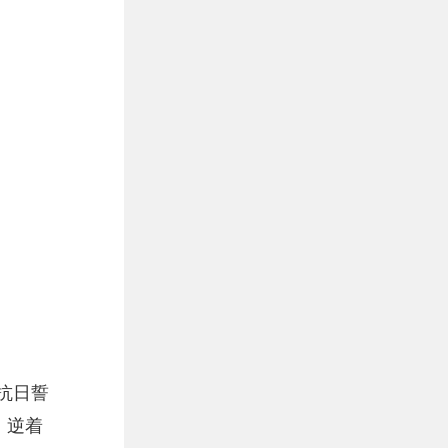
抗日誓
，逆着