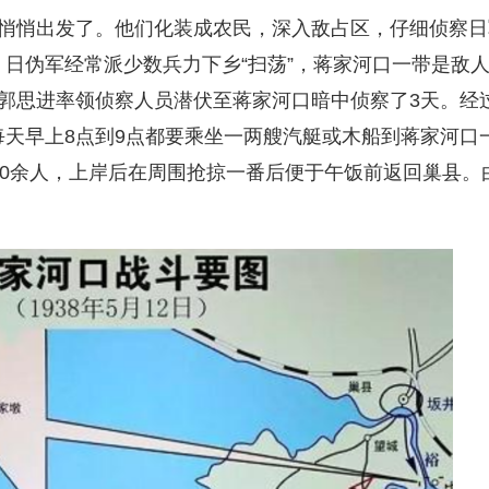
悄出发了。他们化装成农民，深入敌占区，仔细侦察日
日伪军经常派少数兵力下乡“扫荡”，蒋家河口一带是敌
郭思进率领侦察人员潜伏至蒋家河口暗中侦察了3天。经
天早上8点到9点都要乘坐一两艘汽艇或木船到蒋家河口
10余人，上岸后在周围抢掠一番后便于午饭前返回巢县。