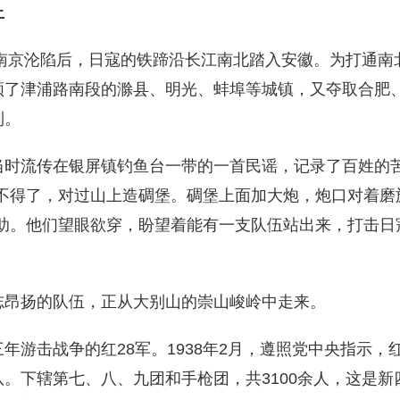
上
南京沦陷后，日寇的铁蹄沿长江南北踏入安徽。为打通南
领了津浦路南段的滁县、明光、蚌埠等城镇，又夺取合肥
制。
时流传在银屏镇钓鱼台一带的一首民谣，记录了百姓的
不得了，对过山上造碉堡。碉堡上面加大炮，炮口对着磨
助。他们望眼欲穿，盼望着能有一支队伍站出来，打击日
昂扬的队伍，正从大别山的崇山峻岭中走来。
击战争的红28军。1938年2月，遵照党中央指示，红
。下辖第七、八、九团和手枪团，共3100余人，这是新