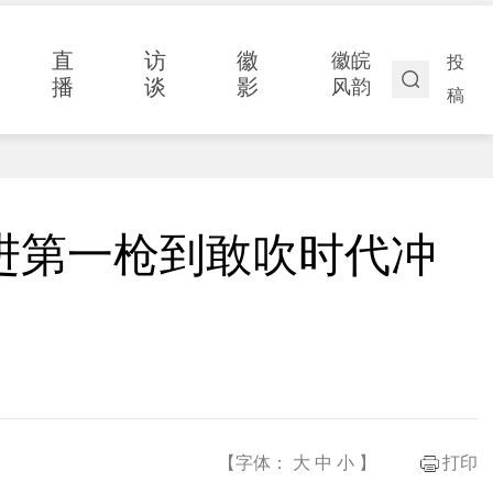
直
访
徽
徽皖
投
播
谈
影
风韵
稿
进第一枪到敢吹时代冲
【字体：
大
中
小
】
打印