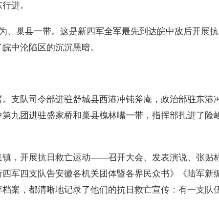
东行进。
、巢县一带。这是新四军全军最先到达皖中敌后开展抗
了皖中沦陷区的沉沉黑暗。
。支队司令部进驻舒城县西港冲钝斧庵，政治部驻东港
中第九团进驻盛家桥和巢县槐林嘴一带，指挥部扎进了险
镇，开展抗日救亡运动——召开大会、发表演说、张贴
新四军四支队告安徽各机关团体暨各界民众书》《陆军新
等档案，都清晰地记录了他们的抗日救亡宣传：有一支队