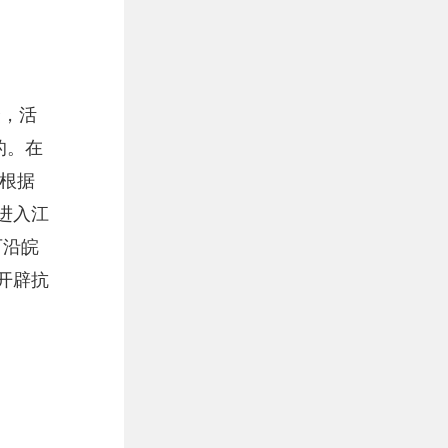
众，活
的。在
根据
进入江
可沿皖
开辟抗