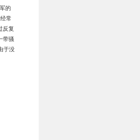
军的
人经常
过反复
一带骚
由于没