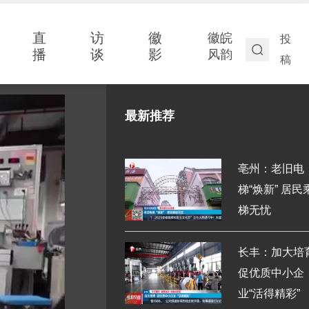
直
访
徽
徽皖
投
播
谈
影
风韵
稿
最新推荐
亳州：老旧电
梯“焕新” 居民
梯无忧
长丰：加大培
促优质中小企
业“活得精彩”