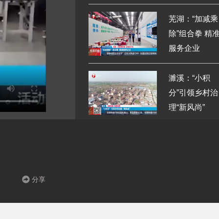
芜湖：“加减乘
除”组合拳 精
服务企业
濉溪：“小积
分”引领乡村治
理“新风尚”
分享