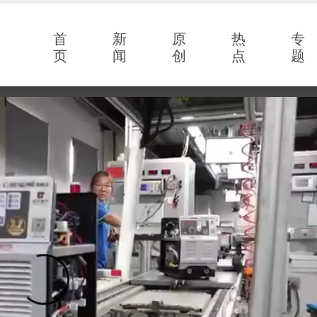
首
新
原
热
专
页
闻
创
点
题