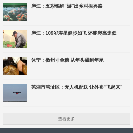
庐江：五彩锦鲤“游”出乡村振兴路
庐江：109岁寿星健步如飞 还能爬高走低
休宁：徽州寸金糖 从年头甜到年尾
芜湖市湾沚区：无人机配送 让外卖“飞起来”
查看更多