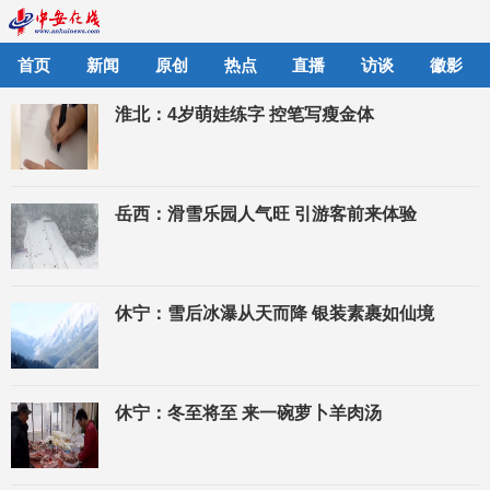
首页
新闻
原创
热点
直播
访谈
徽影
淮北：4岁萌娃练字 控笔写瘦金体
岳西：滑雪乐园人气旺 引游客前来体验
休宁：雪后冰瀑从天而降 银装素裹如仙境
休宁：冬至将至 来一碗萝卜羊肉汤