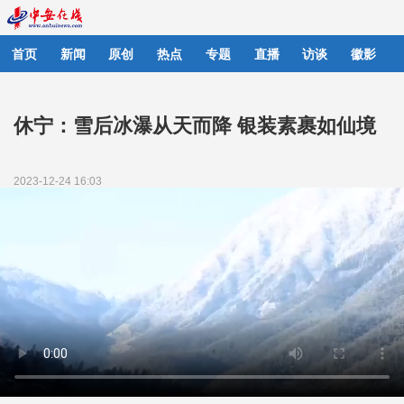
首页
新闻
原创
热点
专题
直播
访谈
徽影
休宁：雪后冰瀑从天而降 银装素裹如仙境
2023-12-24 16:03