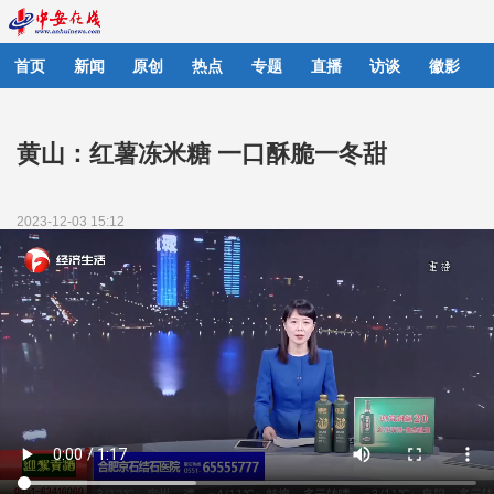
首页
新闻
原创
热点
专题
直播
访谈
徽影
黄山：红薯冻米糖 一口酥脆一冬甜
2023-12-03 15:12