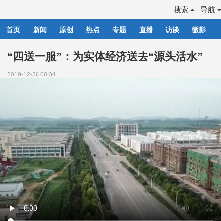
搜索
导航
首页
新闻
原创
热点
专题
直播
访谈
徽影
“四送一服”：为实体经济送去“源头活水”
2019-12-30 00:34