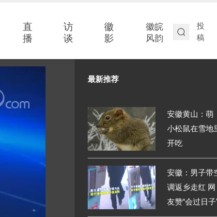
直
访
徽
徽皖
投
播
谈
影
风韵
稿
最新推荐
安徽黄山：萌
小松鼠在雪地
开吃
安徽：男子带
调返乡走红 网
友赞“会过日子