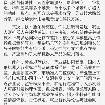
多元性与特殊性，涵盖家庭服务、康养医疗、工业制
造、特种应急等多个场景，单个或多个场景对机器人
的功能、形态、交互方式等需求各异，导致技术路线
分散，缺乏场景应用落地普适性解决方案。
其次，技术瓶颈待突破。许礼进调研发现，我国
人形机器人在环境感知、自主决策、核心部件等关键
技术上与发达国家还存在差距；核心算法模型高度依
赖数据量和算力，复杂场景下的实时动态规划和长任
务分解等能力有待突破；稳定性与可靠性也存在差
距，严重制约了人形机器人产品的应用落地。
此外，标准规范缺失，产业链协同受阻。国内人
形机器人行业标准与认证体系滞后，导致产品兼容性
差、质量参差不齐、市场准入门槛模糊，产业链上下
游难以实现协同作业与资源共享；安全伦理问题也在
逐步显现，监管框架不全。在运行过程中，人形机器
人可能引发物理伤害、数据泄露、隐私侵犯等风险，
对人身安全与隐私构成潜在威胁。拟人化特征可能引
发情感依赖、责任界定、就业替代等伦理与社会问